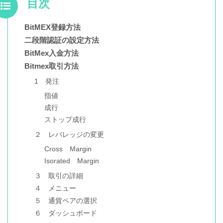
目次
BitMEX登録方法
二段階認証の設定方法
BitMex入金方法
Bitmex取引方法
1 発注
指値
成行
ストップ成行
２ レバレッジの変更
Cross Margin
Isorated Margin
３ 取引の詳細
４ メニュー
５ 通貨ペアの選択
６ ダッシュボード